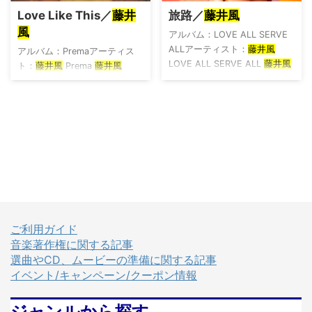
Love Like This／
藤井
旅路／
藤井風
風
アルバム：LOVE ALL SERVE
ALLアーティスト：
藤井風
アルバム：Premaアーティス
LOVE ALL SERVE ALL
藤井風
ト：
藤井風
Prema
藤井風
Amazon 楽天市場 Yahoo!ショ
Amazon 楽天市場 Yahoo!ショ
ッピング HMV TOWER
ッピング HMV TOWER
RECORDS Book Off メルカリ
RECORDS Book Off メルカリ
この楽曲は ISUM（一般社団法
provided by Wedding Sound
人音楽特定利用促進機構）登
アーティストについて
藤井風
録楽曲 です。 provided by
（Fujii Kaze）は、1997年岡山
Wedding Sound アーティスト
県に生まれ、幼少期からピア
について
藤井風
（Fujii Kaze）
ノを学びながらクラシックや
は、1997年岡山県に生まれ、
J-POP、R&B、歌謡曲など幅広
幼少期からピアノを学びなが
い音楽に触れて育ちました。
らクラシックやJ-POP、R&B、
12歳でYouTubeに演奏動画を
ご利用ガイド
歌謡曲 ...
投稿し始め、その耳コピやア
音楽著作権に関する記事
レンジの才能が注目を集めま
選曲やCD、ムービーの準備に関する記事
す。高 ...
イベント/キャンペーン/クーポン情報
ジャンルから探す