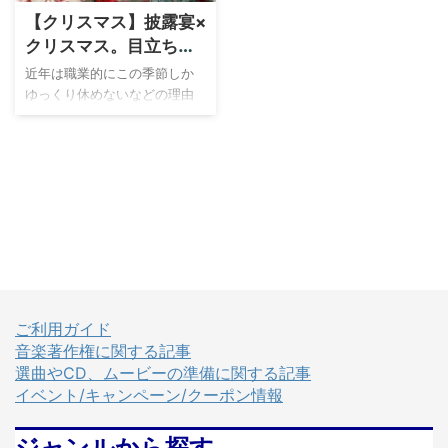
【クリスマス】披露宴×
クリスマス。目立ちす
ぎないオシャレなBGM
近年は職業的にこの季節しか
アルバム3選
ゆっくり休めないなどの理由
から 12月にも結婚式をされる
カップルも多いです。 12月と
いえばクリスマスのイメージ
が強烈ですが、この季節に結
婚式をされるカップルの中に
は披露宴の飾り付けや装花に
クリスマスカラーを取り入れ
る方もいます。 そこでBGMも
クリスマスソングを混ぜてみ
ては？ というご提案です
が、そうはいっても と思う人
ご利用ガイド
も多いはず。 そこでここで
音楽著作権に関する記事
は、披露宴を壊さない、でも
選曲やCD、ムービーの準備に関する記事
オシャレに演出ができるクリ
イベント/キャンペーン/クーポン情報
スマスアルバムをご紹介しま
す。 クリスマスアルバムには2
ジャンルから探す