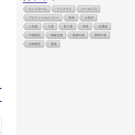
エンドロール
クリスマス
ケーキ入刀
プロフィールムービー
乾杯
人前式
人気曲
入場
再入場
和装
定番曲
手紙朗読
指輪交換
新婦中座
新郎中座
花束贈呈
退場