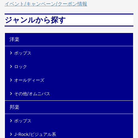
て FRANK SINATRA（フラン
Heart)7Sisters Are Doin' It for
イベント/キャンペーン/クーポン情報
ク・シナトラ）は、20世紀ア
Themselves8It's Alright ...
メリカを代表するポピュラー
ジャンルから探す
歌手であり、俳優としても多
くの功績を残したエンターテ
イナーです。1915年にニュー
洋楽
ジャージー州ホーボーケンで
イタリア系移民 ...
ポップス
ロック
オールディーズ
その他/オムニバス
邦楽
ポップス
J-Rock/ビジュアル系