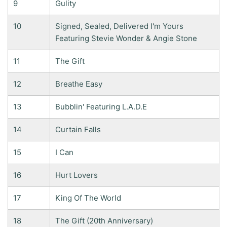
9
Gulity
10
Signed, Sealed, Delivered I'm Yours
Featuring Stevie Wonder & Angie Stone
11
The Gift
12
Breathe Easy
13
Bubblin' Featuring L.A.D.E
14
Curtain Falls
15
I Can
16
Hurt Lovers
17
King Of The World
18
The Gift (20th Anniversary)