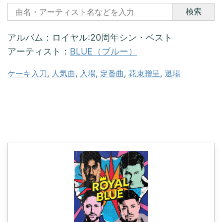
検索
アルバム：ロイヤル:20周年シン・ベスト
アーティスト：
BLUE（ブルー）
ケーキ入刀
, 
人気曲
, 
入場
, 
定番曲
, 
花束贈呈
, 
退場