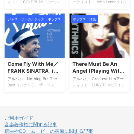
ブやスタジオでの活動を重ね
ィスト：COLDPLAY（コール
ーティスト：John Lennon（ジ
ながらキャリアを築きます。2
ドプレイ） Viva la Vida (美し
ョン・レノン） Double
...
き生命) コールドプレイ
Fantasy ジョン・レノン
ジャズ
ボーカルジャズ
ポップス
ポップス
洋楽
Amazon 楽天市場 Yahoo!ショ
Amazon 楽天市場 Yahoo!ショ
ッピング HMV TOWER
ッピング HMV TOWER
RECORDS Book Off メルカリ
RECORDS Book Off メルカリ
この楽曲は ISUM（一般社団法
provided by Wedding Sound
人音楽特定利用促進機構）登
アーティストについて John
録楽曲 です。 provided by
Lennon（ジョン・レノン）
Wedding Sound アーティスト
は、20世紀の音楽界で最も影
Come Fly With Me／
There Must Be An
について Coldplay（コールド
響力のあるアーティストの一
FRANK SINATRA（フ
Angel (Playing With
プレイ）は、ロンドンのユニ
人であり、伝説的バンド「The
ランク・シナトラ）
My Heart)／
ヴァーシティ・カレッジ・ロ
Beatles（ザ・ビートルズ）」
アルバム：Nothing But The
アルバム：Greatest Hitsアー
EURYTHMICS（ユー
ンドンで出会ったChris ...
の創設メンバーとして知 ...
Best（シナトラ、ザ・ベス
ティスト：EURYTHMICS（ユ
リズミックス）
ト!）アーティスト：FRANK
ーリズミックス） 1Love Is a
SINATRA（フランク・シナト
Stranger2Sweet Dreams (Are
ラ） Nothing But The
Made of This)3Who's That
Best（シナトラ、ザ・ベス
Girl?4Right by Your
ト!） フランク・シナトラ
Side5Here Comes the Rain
ご利用ガイド
Amazon 楽天市場 Yahoo!ショ
Again6There Must Be an
音楽著作権に関する記事
ッピング アーティストについ
Angel (Playing with My
選曲やCD、ムービーの準備に関する記事