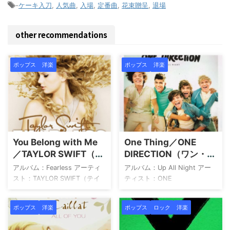
-
ケーキ入刀
,
人気曲
,
入場
,
定番曲
,
花束贈呈
,
退場
other recommendations
ポップス
洋楽
ポップス
洋楽
You Belong with Me
One Thing／ONE
／TAYLOR SWIFT（テ
DIRECTION（ワン・ダ
イラー・スウィフト）
イレクション）
アルバム：Fearless アーティ
アルバム：Up All Night アー
スト：TAYLOR SWIFT（テイ
ティスト：ONE
ラー・スウィフト）
DIRECTION（ワン・ダイレク
1Fearless2Fifteen3Love
ション） アーティストについ
ポップス
洋楽
ポップス
ロック
洋楽
Story4Hey Stephen5White
て ワン・ダイレクション
Horse6You Belong With
（One Direction）は、2010年