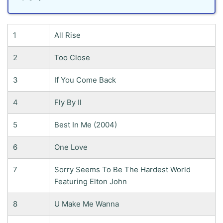
1
All Rise
2
Too Close
3
If You Come Back
4
Fly By Il
5
Best In Me (2004)
6
One Love
7
Sorry Seems To Be The Hardest World
Featuring Elton John
8
U Make Me Wanna