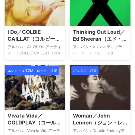
Me7Breathe [feat. COLBIE
にイギリスの人気オーディシ
CAILLAT]8Tell Me
ョン番組「Xファクター」第7
Why9You're Not Sorry10The
シーズンで結成されたボー
Way I Loved You11Forever &
イ・バンドです。ハリー・ス
Always12The Best
タイルズ、ルイ・トムリンソ
I Do／COLBIE
Thinking Out Loud／
Day13Change14Our Song15T
ン、ナイル・ホーラン、リア
CAILLAT（コルビー・
Ed Sheeran（エド・シ
...
ム・ペイン、そして後に脱退
キャレイ）
ーラン）
するゼイン・マリクの5人でス
アルバム：All Of Youアーティ
アルバム：×（マルティプラ
タートし、サイモン・コーウ
スト：COLBIE CAILLAT（コル
イ）アーティスト：Ed
ェルのレーベルSycoと契約し
ビー・キャレイ） 1Brighter
Sheeran（エド・シーラン） X
てデビューしました。 彼らは
Than The Sun2I Do3Before I
エド・シーラン Amazon 楽天
エレクトロ/EDM
ロック
洋楽
ポップス
洋楽
『Up All Night』 ...
Let You Go4Favorite
市場 Yahoo!ショッピング
Song5What If6Shadow7Think
HMV TOWER RECORDS Book
Good Thoughts8Like
Off メルカリ provided by
Yesterday9All Of
Wedding Sound アーティスト
You10Dream Life, Life11What
について ED SHEERAN（エ
Means The Most12Make It
ド・シーラン）は、1991年に
Rain 通常盤・輸入盤・限定盤
イングランドで生まれ、幼少
Viva la Vida／
Woman／John
などによって収録曲、曲順が
期からギターを学び、11歳で作
COLDPLAY（コールド
Lennon（ジョン・レ
異なる場合があ ...
曲を開始しました。16歳でロ
プレイ）
ノン）
ンドンに移り住み、路上ライ
アルバム：Viva la Vidaアーテ
アルバム：Double Fantasyア