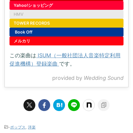
Yahoo!ショッピング
HMV
TOWER RECORDS
Book Off
メルカリ
この楽曲は
ISUM（一般社団法人音楽特定利用
促進機構）登録楽曲
です。
provided by
Wedding Sound
-
ポップス
,
洋楽