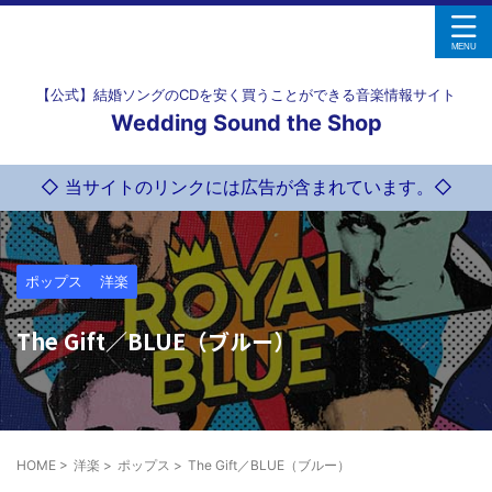
【公式】結婚ソングのCDを安く買うことができる音楽情報サイト
Wedding Sound the Shop
◇ 当サイトのリンクには広告が含まれています。◇
ポップス
洋楽
The Gift／BLUE（ブルー）
HOME
>
洋楽
>
ポップス
>
The Gift／BLUE（ブルー）