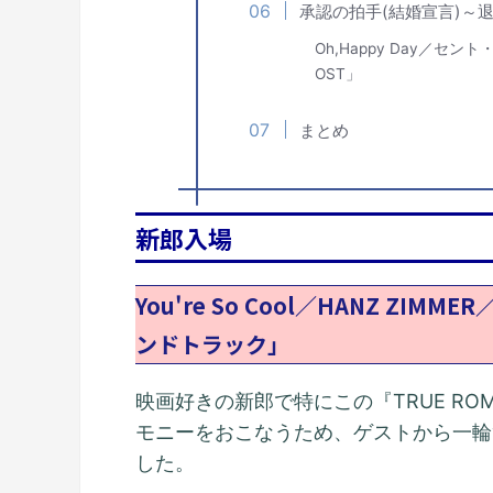
承認の拍手(結婚宣言)～
Oh,Happy Day／
OST」
まとめ
新郎入場
You're So Cool／HANZ ZI
ンドトラック」
映画好きの新郎で特にこの『TRUE R
モニーをおこなうため、ゲストから一輪
した。