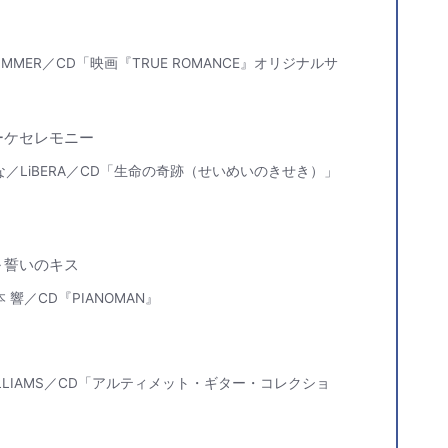
ANZ ZIMMER／CD「映画『TRUE ROMANCE』オリジナルサ
ーケセレモニー
／LiBERA／CD「生命の奇跡（せいめいのきせき）」
～誓いのキス
響／CD『PIANOMAN』
ILLIAMS／CD「アルティメット・ギター・コレクショ