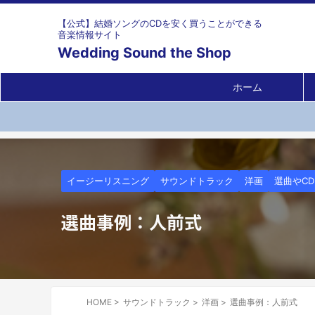
【公式】結婚ソングのCDを安く買うことができる
音楽情報サイト
Wedding Sound the Shop
ホーム
イージーリスニング
サウンドトラック
洋画
選曲やC
選曲事例：人前式
HOME
>
サウンドトラック
>
洋画
>
選曲事例：人前式