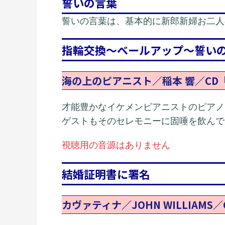
誓いの言葉
誓いの言葉は、基本的に新郎新婦お二人
指輪交換～ベールアップ～誓い
海の上のピアニスト／稲本 響／CD『
才能豊かなイケメンピアニストのピアノ
ゲストもそのセレモニーに固唾を飲んで
視聴用の音源はありません
結婚証明書に署名
カヴァティナ／JOHN WILLIA