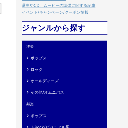
選曲やCD、ムービーの準備に関する記事
イベント/キャンペーン/クーポン情報
必
ジャンルから探す
洋楽
）
ポップス
ロック
オールディーズ
その他/オムニバス
邦楽
ポップス
J-Rock/ビジュアル系