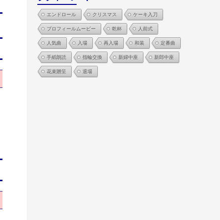
エンドロール
クリスマス
ケーキ入刀
プロフィールムービー
乾杯
人前式
人気曲
入場
再入場
和装
定番曲
手紙朗読
指輪交換
新婦中座
新郎中座
花束贈呈
退場