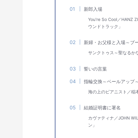
新郎入場
You're So Cool／H
ウンドトラック」
新婦・お父様と入場～ブ
サンクトゥス～聖なるかな
誓いの言葉
指輪交換～ベールアップ
海の上のピアニスト／稲本 
結婚証明書に署名
カヴァティナ／JOHN W
ン」