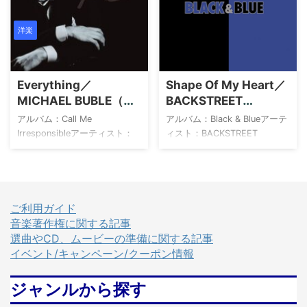
RECORDS Book Off メルカリ
HMV TOWER RECORDS Book
provided by Wedding Sound
Off メルカリ provided by
アーティストについて Mr.
Wedding Sound アーティスト
洋楽
Big（ミスター・ビッグ）は、
について ED SHEERAN（エ
1988年にロサンゼルスで結成
ド・シーラン）は、1991年に
されたアメリカのロックバン
イングランドで生まれ、幼少
Everything／
Shape Of My Heart／
ドです。当時、在籍していた
期からギターを学び、11歳で作
MICHAEL BUBLE（マ
BACKSTREET
デヴィッド・リー・ロスのバ
曲を開始しました。16歳でロ
イケル・ブーブレ）
BOYS（バックストリ
ンドを脱退したベースのビリ
ンドンに移り住み、路上ライ
アルバム：Call Me
アルバム：Black & Blueアーテ
ート・ボーイズ）
ー・シーンが中心となって結
ブやスタジオでの活動を重ね
Irresponsibleアーティスト：
ィスト：BACKSTREET
成 ...
ながらキャリアを築きます。2
MICHAEL BUBLE（マイケル・
BOYS（バックストリート・ボ
...
ブーブレ） Call Me
ーイズ） 1The Call2Shape Of
Irresponsible マイケル・ブー
My Heart3Get Another
ブレ Amazon 楽天市場
Boyfriend4Shining Star5I
Yahoo!ショッピング HMV
Promise You (With
ご利用ガイド
TOWER RECORDS Book Off
Everything I Am)6The Answer
音楽著作権に関する記事
メルカリ provided by
To Our Life7Everyone8More
選曲やCD、ムービーの準備に関する記事
Wedding Sound アーティスト
Than That9Time10Not For
イベント/キャンペーン/クーポン情報
について MICHAEL
Me11Yes I Will12It's
BUBLE（マイケル・ブーブ
True13What mak ...
ジャンルから探す
レ）は、1975年生まれ、カナ
ダ出身のシンガーソングライ