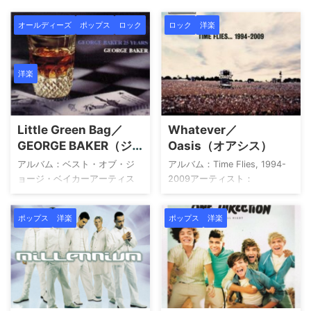
オールディーズ
ポップス
ロック
ロック
洋楽
洋楽
Little Green Bag／
Whatever／
GEORGE BAKER（ジ
Oasis（オアシス）
ョージ・ベイカー）
アルバム：ベスト・オブ・ジ
アルバム：Time Flies, 1994-
ョージ・ベイカーアーティス
2009アーティスト：
ト：GEORGE BAKER（ジョー
Oasis（オアシス） タイム・フ
ジ・ベイカー） 1Little Green
ライズ・・・1994-2009 - オ
ポップス
洋楽
ポップス
洋楽
Bag2Dear
アシス オアシス Amazon 楽天
Ann3Midnight4Over And
市場 Yahoo!ショッピング
Over5Nathalie6Mama Oh
HMV TOWER RECORDS Book
Mama7Holy Day8I'm On My
Off メルカリ provided by
Way9Marrie Jeanne10Baby
Wedding Sound アーティスト
Blue11Fly Away Little
について OASIS（オアシス）
Paraquayo12Sing A Song Of
は、1991年に英マンチェスタ