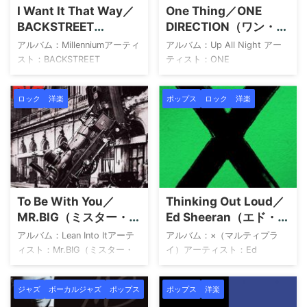
I Want It That Way／
One Thing／ONE
Love13Paloma
ーで結成されたロックバンド
BACKSTREET
DIRECTION（ワン・ダ
Blanca14Morning Sky15Wild B
です。中心人物は、卓越した
BOYS（バックストリ
イレクション）
...
ソングライティングを担った
アルバム：Millenniumアーティ
アルバム：Up All Night アー
ート・ボーイズ）
兄ノエル・ギャラガーと、唯
スト：BACKSTREET
ティスト：ONE
一無二の存 ...
BOYS（バックストリート・ボ
DIRECTION（ワン・ダイレク
ーイズ） 1Larger Than Life2I
ション） アーティストについ
ロック
洋楽
ポップス
ロック
洋楽
Want It That Way3Show Me
て ワン・ダイレクション
The Meaning Of Beiny
（One Direction）は、2010年
Lonely4It′s Gotta Be You5I
にイギリスの人気オーディシ
Need You Tonight6Don′t
ョン番組「Xファクター」第7
Want You Back7Don′t Wanna
シーズンで結成されたボー
Lose You Now8The
イ・バンドです。ハリー・ス
One9Back To Your
タイルズ、ルイ・トムリンソ
To Be With You／
Thinking Out Loud／
Heart10Spanish Eyes11No On
ン、ナイル・ホーラン、リア
MR.BIG（ミスター・ビ
Ed Sheeran（エド・シ
...
ム・ペイン、そして後に脱退
ッグ）
ーラン）
するゼイン・マリクの5人でス
アルバム：Lean Into Itアーテ
アルバム：×（マルティプラ
タートし、サイモン・コーウ
ィスト：Mr.BIG（ミスター・
イ）アーティスト：Ed
ェルのレーベルSycoと契約し
ビッグ） Lean Into It MR.BIG
Sheeran（エド・シーラン） X
てデビューしました。 彼らは
Amazon 楽天市場 Yahoo!ショ
エド・シーラン Amazon 楽天
ジャズ
ボーカルジャズ
ポップス
ポップス
洋楽
『Up All Night』 ...
ッピング HMV TOWER
市場 Yahoo!ショッピング