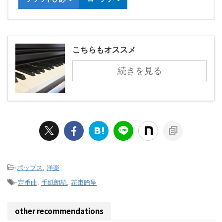
こちらもオススメ
続きを見る
-
ポップス
,
洋楽
-
定番曲
,
手紙朗読
,
花束贈呈
other recommendations