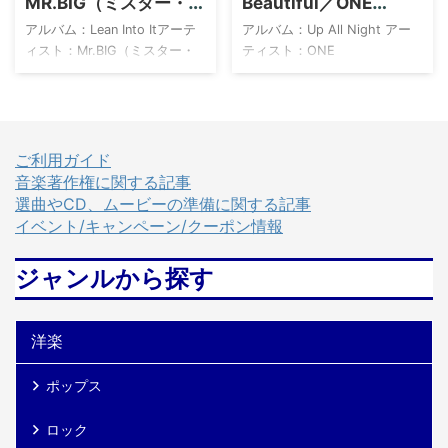
MR.BIG（ミスター・ビ
Beautiful／ONE
ーヴィー・ワンダー（Stevie
トロイトで結成されたアメリ
ッグ）
DIRECTION（ワン・ダ
Wonder）は、アメリ ...
カを代表するソウル・コーラ
アルバム：Lean Into Itアーテ
アルバム：Up All Night アー
イレクション）
ス・グループです。モータウ
ィスト：Mr.BIG（ミスター・
ティスト：ONE
ンからデビュ ...
ビッグ） Lean Into It MR.BIG
DIRECTION（ワン・ダイレク
Amazon 楽天市場 Yahoo!ショ
ション） アーティストについ
ッピング HMV TOWER
て ワン・ダイレクション
RECORDS Book Off メルカリ
（One Direction）は、2010年
provided by Wedding Sound
にイギリスの人気オーディシ
ご利用ガイド
アーティストについて Mr.
ョン番組「Xファクター」第7
音楽著作権に関する記事
Big（ミスター・ビッグ）は、
シーズンで結成されたボー
選曲やCD、ムービーの準備に関する記事
1988年にロサンゼルスで結成
イ・バンドです。ハリー・ス
イベント/キャンペーン/クーポン情報
されたアメリカのロックバン
タイルズ、ルイ・トムリンソ
ドです。当時、在籍していた
ン、ナイル・ホーラン、リア
ジャンルから探す
デヴィッド・リー・ロスのバ
ム・ペイン、そして後に脱退
ンドを脱退したベースのビリ
するゼイン・マリクの5人でス
ー・シーンが中心となって結
タートし、サイモン・コーウ
洋楽
成 ...
ェルのレーベルSycoと契約し
てデビューしました。 彼らは
ポップス
『Up All Night』 ...
ロック