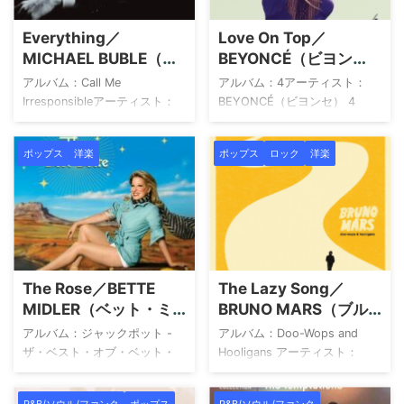
Everything／
Love On Top／
MICHAEL BUBLE（マ
BEYONCÉ（ビヨン
イケル・ブーブレ）
セ）
アルバム：Call Me
アルバム：4アーティスト：
Irresponsibleアーティスト：
BEYONCÉ（ビヨンセ） 4
MICHAEL BUBLE（マイケル・
BEYONCÉ（ビヨンセ）
ブーブレ） Call Me
Amazon 楽天市場 Yahoo!ショ
ポップス
洋楽
ポップス
ロック
洋楽
Irresponsible マイケル・ブー
ッピング HMV TOWER
ブレ Amazon 楽天市場
RECORDS Book Off メルカリ
Yahoo!ショッピング HMV
provided by Wedding Sound
TOWER RECORDS Book Off
アーティストについて
メルカリ provided by
BEYONCÉ（ビヨンセ）は、テ
Wedding Sound アーティスト
キサス州ヒューストン出身。
について MICHAEL
少女時代のグループ「Girl’s
The Rose／BETTE
The Lazy Song／
BUBLE（マイケル・ブーブ
Tyme」を経て「Destiny’s
MIDLER（ベット・ミ
BRUNO MARS（ブル
レ）は、1975年生まれ、カナ
Child」としてブレイクし、解
ドラー）
ーノ・マーズ）
ダ出身のシンガーソングライ
散後はソロへ。2003年に
アルバム：ジャックポット -
アルバム：Doo-Wops and
ターで世界中で高い人気を誇
『Dangerously in Love』でデ
ザ・ベスト・オブ・ベット・
Hooligans アーティスト：
るアーティストの ...
ビ ...
ミドラーアーティスト：
BRUNO MARSs（ブルーノ・
BETTE MIDLER（ベット・ミド
マーズ） Doo-Wops and
R&B/ソウル/ファンク
ポップス
R&B/ソウル/ファンク