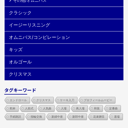
その他/オムニバス
クラシック
イージーリスニング
オムニバス/コンピレーション
キッズ
オルゴール
クリスマス
タグキーワード
エンドロール
クリスマス
ケーキ入刀
プロフィールムービー
乾杯
人前式
人気曲
入場
再入場
和装
定番曲
手紙朗読
指輪交換
新婦中座
新郎中座
花束贈呈
退場