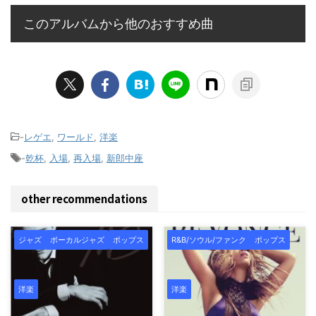
このアルバムから他のおすすめ曲
-
レゲエ
,
ワールド
,
洋楽
-
乾杯
,
入場
,
再入場
,
新郎中座
other recommendations
ジャズ
ボーカルジャズ
ポップス
R&B/ソウル/ファンク
ポップス
洋楽
洋楽