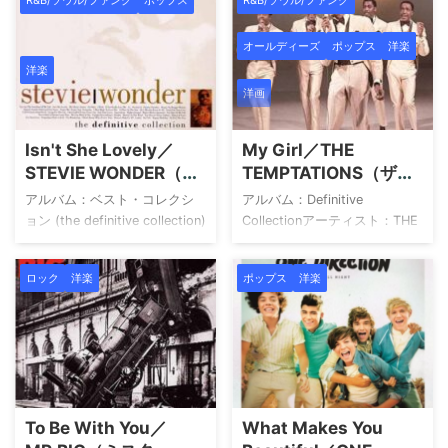
ラー） ジャックポット - ザ・
Hooligans ブルーノ・マーズ
ベスト・オブ・ベット・ミド
Amazon 楽天市場 Yahoo!ショ
オールディーズ
ポップス
洋楽
ラー ベット・ミドラー
ッピング HMV TOWER
Amazon 楽天市場 Yahoo!ショ
RECORDS Book Off メルカリ
洋楽
ッピング HMV TOWER
この楽曲は ISUM（一般社団法
洋画
RECORDS Book Off メルカリ
人音楽特定利用促進機構）登
この楽曲は ISUM（一般社団法
録楽曲 です。 provided by
Isn't She Lovely／
My Girl／THE
人音楽特定利用促進機構）登
Wedding Sound ここがポイン
STEVIE WONDER（ス
TEMPTATIONS（ザ・
録楽曲 です。 provided by
ト 「The Lazy Song」は、
ティーヴィー・ワンダ
テンプテーションズ）
Wedding Sound 1In The Mood
2011年2月15日にシングルとし
アルバム：ベスト・コレクシ
アルバム：Definitive
ー）
(Remastered Album Versi ...
てリリー ...
ョン (the definitive collection)
Collectionアーティスト：THE
アーティスト：STEVIE
TEMPTATIONS（ザ・テンプテ
WONDER（スティーヴィー・
ーションズ） The Definitive
ロック
洋楽
ポップス
洋楽
ワンダー） ベスト・コレクシ
Collection by The
ョン (the definitive collection)
Temptations ザ・テンプテー
スティービー・ワンダー
ションズ Amazon 楽天市場
Amazon 楽天市場 Yahoo!ショ
Yahoo!ショッピング HMV
ッピング HMV TOWER
TOWER RECORDS アーティス
RECORDS Book Off メルカリ
トについて THE
provided by Wedding Sound
TEMPTATIONS（ザ・テンプテ
To Be With You／
What Makes You
アーティストについて スティ
ーションズ）は、1961年にデ