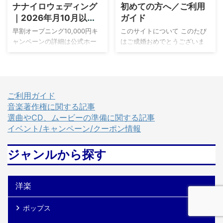
ナナイロウェディング
初めての方へ／ご利用
盟事業者を通さなければなり
す。メロウなグルーブと甘い
｜2026年月10月以降
ガイド
ません。 そこで Wedding
ボーカルが印象的。歌詞は、
に挙式の方。早割キャ
Sound（ウエディング・サウン
別れてしまった恋人とやり直
早割オープニング10,000円キ
このサイトについて このたび
ンペーンでオープニン
ド）にお任せください！弊所
したいという想いを綴った曲
ャンペーンの詳細は公式ホー
はご成婚おめでとうございま
は ISUMの正式加盟事業者です
ですが、披露宴ではラブソン
グムービーが10,000円
ムページから！ さまざまな結
す。 Wedding Sound the
ので、面倒な楽曲利用申請を
グとして人気です。入場、乾
(税込)で作成できま
婚式ムービーを提供する制作
Shop は、結婚式・披露宴で使
スムーズに代行いたします。
杯、ケーキ入刀、再入場でお
会社、ナナイロウェディング
える楽曲・CDの紹介をしてい
す！
さらに、結婚式 ...
薦 ...
では、結婚式の準備を進める
る専門のサイトです。 結婚
新郎新婦に向けて、ムービー
式・披露宴で好きな音楽を流
ご利用ガイド
をお得に申し込んでいただけ
す場合、市販されているCD、
音楽著作権に関する記事
るよう様々なキャンペーンが
いわゆる原盤を式場にお持ち
選曲やCD、ムービーの準備に関する記事
用意されています。中でも人
込みをしなければなりませ
イベント/キャンペーン/クーポン情報
気なのは、「早割りキャンペ
ん。 このサイトでは、ブライ
ーン」。プロフィールムービ
ダル・ウエディングに特化し
ジャンルから探す
ーご注文で、お好きなオープ
て結婚式・披露宴で使える曲
ニングムービーを限定価格の
をできる限り試聴ができ、収
10,000円（税込）で付けるこ
録されているCDを購入できる
洋楽
とができるというキャンペー
ようにAmazon、楽天市場、
ンです。 早割りプランがおス
Yahoo!ショッピングにリンク
ポップス
スメな理由 多くの新郎新婦
というかたちでご紹介してい
は、自分たちのことをよく知
ま ...