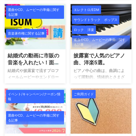
HANZ ZIMMER／CD ...
ス・ブラント（James Blunt）
ゃれで高品質に仕上げたいと
って、新郎はエアロスミスや
選曲やCD、ムービーの準備に関す
エレクトロ/EDM
の「You're Beautif ...
考える方が増えています。 し
ボン・ジョヴィのようなロッ
る記事
かし、 自作するには時間やス
ク系でアップテンポな洋楽、
サウンドトラック
ポップス
キルが必要！しかもクオリテ
新婦はMISIAやJUJUのような
ロック
洋楽
ィ面で不安(泣) と感じること
バラード系のJ-POPが好み。
音楽著作権に関する記事
も多いでしょう。 そこで注目
お互いに好きな曲を聴きあっ
選曲やCD、ムービーの準備に関す
されているのが、プロの手で
たり、シェアしたりしませ
る記事
制作してもらえる「結婚式動
ん。 そうなると披露宴で流し
結婚式の動画に市販の
披露宴で人気のピアノ
画の外注」です。外注なら、
たい曲も全然意見が合わない
音楽を入れたい！面倒
曲、洋楽5選。
トレンドを押さえた映像演出
でケンカになることも。では
な著作権申請を代行し
やハイセンスなデザインで、
流したい曲がお互いに合わな
結婚式や披露宴で流すプロフ
ピアノ中心の曲は、曲調によ
ます。
ゲストの心に残る仕上がりが
くてもケンカにならない方法
ィールムービーやエンドロー
って躍動的、情緒的とさまざ
期待できます。また、忙しい
はないのでしょうか？ここで
ルに、市販の楽曲を使いたい
まな印象を与えてくれます。
準備期間中でも効率よく動画
は新郎と新婦の好みが合わな
とお考えではありませんか？
それにより披露宴の中では楽
イベント/キャンペーン/クーポン情
ご利用ガイド
を用意できるため、多くの新
くても、ケンカにならない選
しかし、市販の音楽を動画に
しい演出や涙を誘う演出がで
報
郎新婦に選ばれ ...
曲の手順をお伝えします。 こ
挿入するには著作権と複製権
きます。 今回は、披露宴で人
...
の許諾が必要です。これらの
気のピアノ曲、洋楽5選という
申請は、ISUM（一般社団法人
ことでご紹介します。 Sunday
選曲やCD、ムービーの準備に関す
る記事
音楽特定利用促進機構） を通
Morning／Maroon 5 マルーン
じて行う必要がありますが、
5（Maroon 5）の中では
個人では直接申請できず、加
「Sugar」に次ぐ人気の曲で