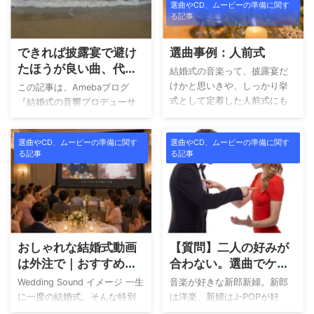
選曲やCD、ムービーの準備に関す
る記事
できれば披露宴で避け
選曲事例：人前式
たほうが良い曲、代表2
結婚式の音楽って、披露宴だ
曲。
けかと思いきや、しっかり挙
この記事は、Amebaブログ
式として定着した人前式にも
『結婚式の音響プロデューサ
音楽は必要です。以外に、人
ーがすすめる、Wedding
前式のイメージって思いつか
Sound♪』の2022年2月10日
選曲やCD、ムービーの準備に関す
選曲やCD、ムービーの準備に関す
ない人も多いと聞きます。 そ
「できれば披露宴で使わない
る記事
る記事
こで今回は、人前式の音楽を
ほうが良い曲。」の記事を加
実際に担当させていただいた
筆修正した内容になっていま
新郎新婦の選曲を実例（サン
す。 披露宴で使いたい曲はや
プル）としてご紹介いたしま
はりきれいなラブソングとい
す。 この記事は、Amebaブロ
うのは鉄板ですが、中には美
グ『結婚式の音響プロデュー
しい曲やノリの良い曲でもラ
おしゃれな結婚式動画
【質問】二人の好みが
サーがすすめる、Wedding
ブソングでない曲もありま
は外注で｜おすすめの
合わない。選曲でケン
Sound♪』の2011年10月17日
す。それは、できれば使わな
制作会社と期間・相場
カを回避する方法はな
「人前式」の記事を加筆修正
いほうが良い曲だったりしま
Wedding Sound イメージ 一生
音楽が好きな新郎新婦。新郎
した内容になっています。 新
まとめ。
いですか？
す。 ここではその代表曲を2曲
に一度の結婚式。そんな特別
は洋楽、新婦はJ-POPが好
郎入場 You're So Cool／
ご紹介します。 1曲はジェーム
な1日を演出する動画は、おし
き。しかも好みの曲調も異な