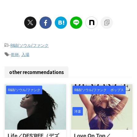
-
R&B/ソウル/ファンク
-
乾杯
,
入場
other recommendations
R&B/ソウル/ファンク
R&B/ソウル/ファンク
ポップス
洋楽
Life／DES'REE（デズ
Love On Top／