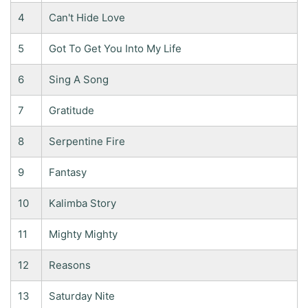
4
Can't Hide Love
5
Got To Get You Into My Life
6
Sing A Song
7
Gratitude
8
Serpentine Fire
9
Fantasy
10
Kalimba Story
11
Mighty Mighty
12
Reasons
13
Saturday Nite