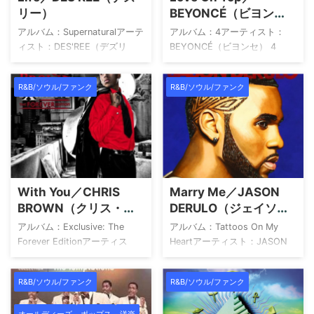
リー）
BEYONCÉ（ビヨン
セ）
アルバム：Supernaturalアーテ
アルバム：4アーティスト：
ィスト：DES'REE（デズリ
BEYONCÉ（ビヨンセ） 4
ー） 1What's Your Sign?2God
BEYONCÉ（ビヨンセ）
Only Knows3Life4Best
Amazon 楽天市場 Yahoo!ショ
R&B/ソウル/ファンク
R&B/ソウル/ファンク
Days5Proud To Be A
ッピング HMV TOWER
Dread6I'm Kissing You7Indigo
RECORDS Book Off メルカリ
Daisies8Time9Down By The
provided by Wedding Sound
River10Darwin Star11You
アーティストについて
Gotta Be 通常盤・輸入盤・限
BEYONCÉ（ビヨンセ）は、テ
定盤などによって収録曲、曲
キサス州ヒューストン出身。
順が異なる場合があります。
少女時代のグループ「Girl’s
With You／CHRIS
Marry Me／JASON
購入の際には収録曲の確認を
Tyme」を経て「Destiny’s
BROWN（クリス・ブ
DERULO（ジェイソ
されてください。 このアルバ
Child」としてブレイクし、解
ラウン）
ン・デルーロ）
ムから他の ...
散後はソロへ。2003年に
アルバム：Exclusive: The
アルバム：Tattoos On My
『Dangerously in Love』でデ
Forever Editionアーティス
Heartアーティスト：JASON
ビ ...
ト：CHRIS BROWN（クリス・
DERULO（ジェイソン・デルー
ブラウン） 1Throwed2Kiss
ロ） 1The Other Side2Talk
R&B/ソウル/ファンク
R&B/ソウル/ファンク
Kiss3Take You Down4With
Dirty（feat. 2 Chainz）
You5Picture Perfect6Hold
3Marry