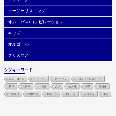
イージーリスニング
オムニバス/コンピレーション
キッズ
オルゴール
クリスマス
タグキーワード
エンドロール
クリスマス
ケーキ入刀
プロフィールムービー
乾杯
人前式
人気曲
入場
再入場
和装
定番曲
手紙朗読
指輪交換
新婦中座
新郎中座
花束贈呈
退場