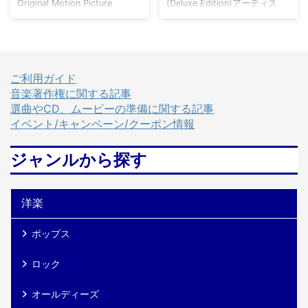
Original Motion Picture
(Deluxe Edition)アーティス
ンからデビュ ...
Soundtrackアーティスト：
ト：MINNIE RIPERTON（ミニ
BEN E. KING（ベン・E・キン
ー・リパートン） Disc
グ） スタンド・バイ・ミー -
111Reasons2It's So Nice (To
オリジナル・サウンドトラッ
See Old Friends)3Take A
ク Various Artists Amazon 楽
Little Trip4Seeing You This
ご利用ガイド
天市場 Yahoo!ショッピング
Way5The Edge Of A
音楽著作権に関する記事
HMV TOWER RECORDS Book
Dream6Perfect Angel7Every
選曲やCD、ムービーの準備に関する記事
Off メルカリ provided by
Time He Comes
イベント/キャンペーン/クーポン情報
Wedding Sound アーティスト
Around8Lovin' You9Our
について Ben E.King（ベン・
Lives10Lovin’ You sin ...
ジャンルから探す
E・キング）は、アメリカ主審
のソウルシンガー ...
洋楽
ポップス
ロック
オールディーズ