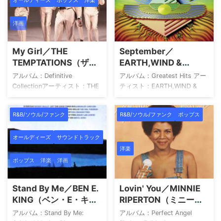
オールディーズ
ポップス
洋楽
Up7You8Damage9Wall to
Me4Tatoo5Trumpets6Vertigo
Wall10Help Me11I Wanna
（feat. Jordin Sparks）
Be12Gimme Watcha Got13I'll
7Fire（feat. Pitbull）8Side
洋画
Call
FX（feat. The Game）
Ya14Lottery15Nice16Down17F
9Stupid Love10With The
My Girl／THE
September／
orever18Superhuman19Heart
Lights On11Rest Of Our
TEMPTATIONS（ザ・
EARTH,WIND &
...
Life12Love Bef ...
テンプテーションズ）
FIRE（アース・ウィン
アルバム：Definitive
アルバム：Greatest Hits アー
ド&ファイアー）
Collectionアーティスト：THE
ティスト：EARTH,WIND &
TEMPTATIONS（ザ・テンプテ
FIRE（アース・ウィンド&ファ
ーションズ） The Definitive
イアー） 1Shining Star
R&B/ソウル/ファンク
R&B/ソウル/ファンク
ポップス
Collection by The
(Future Star)2That's The Way
Temptations ザ・テンプテー
Of The
オールディーズ
サウンドトラック
ションズ Amazon 楽天市場
World3September4Can't Hide
Yahoo!ショッピング HMV
Love5Got To Get You Into My
洋楽
TOWER RECORDS アーティス
Life6Sing A
ポップス
洋楽
洋画
トについて THE
Song7Gratitude8Serpentine
TEMPTATIONS（ザ・テンプテ
Fire9Fantasy10Kalimba
Stand By Me／BEN E.
Lovin' You／MINNIE
ーションズ）は、1961年にデ
Story11Mighty Mighty12 ...
KING（ベン・E・キン
RIPERTON（ミニー・
トロイトで結成されたアメリ
グ）
リパートン）
カを代表するソウル・コーラ
アルバム：Stand By Me:
アルバム：Perfect Angel
ス・グループです。モータウ