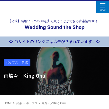
【公式】結婚ソングのCDを安く買うことができる音楽情報サイト
Wedding Sound the Shop
◇ 当サイトのリンクには広告が含まれています。◇
ポップス
邦楽
雨燦々／King Gnu
HOME
>
邦楽
>
ポップス
>
雨燦々／King Gnu