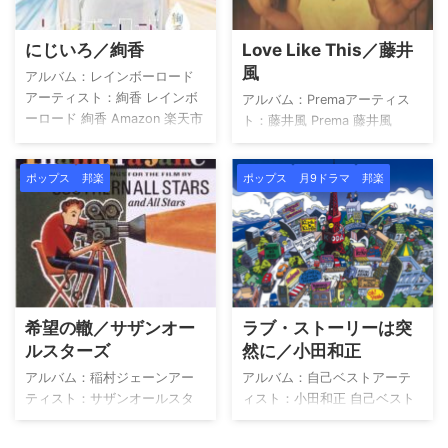
ISUM（一般社団法人音楽特定
す。 provided by Wedding
利用促進機構）登録楽曲 で
Sound ここがポイント 「たし
にじいろ／絢香
Love Like This／藤井
す。 provided by Wedding
かなこと」は2005年5月25日
風
Sound アーティストについて
に発売されたシングルで、ア
アルバム：レインボーロード
いきものがかりは、1999年に
ルバム『そうかな』に収録さ
アーティスト：絢香 レインボ
アルバム：Premaアーティス
水野良樹と山下穂尊によって
れています。明治安田生命の
ーロード 絢香 Amazon 楽天市
ト：藤井風 Prema 藤井風
結成され、同年11月に2人の同
企業CMソングとして広く知ら
場 Yahoo!ショッピング HMV
Amazon 楽天市場 Yahoo!ショ
級生の妹 ...
れ、世代を超えて親し ...
TOWER RECORDS Book Off
ッピング HMV TOWER
ポップス
邦楽
ポップス
月9ドラマ
邦楽
メルカリ この楽曲は
RECORDS Book Off メルカリ
ISUM（一般社団法人音楽特定
provided by Wedding Sound
利用促進機構）登録楽曲 で
アーティストについて 藤井風
す。 provided by Wedding
（Fujii Kaze）は、1997年岡山
Sound アーティストについて
県に生まれ、幼少期からピア
絢香は、結婚式・披露宴では
ノを学びながらクラシックや
人気のシンガーソングライタ
J-POP、R&B、歌謡曲など幅広
希望の轍／サザンオー
ラブ・ストーリーは突
ーです。幼少のころからマイ
い音楽に触れて育ちました。
ルスターズ
然に／小田和正
ケル・ジャクソン、ビートル
12歳でYouTubeに演奏動画を
ズ、バックストリート・ボー
投稿し始め、その耳コピやア
アルバム：稲村ジェーンアー
アルバム：自己ベストアーテ
イズなどに影響を受け、歌手
レンジの才能が注目を集めま
ティスト：サザンオールスタ
ィスト：小田和正 自己ベスト
になることは当然のスト ...
す。高 ...
ーズ 稲村ジェーン サザンオー
小田和正 Amazon 楽天市場
ルスターズ Amazon 楽天市場
Yahoo!ショッピング HMV