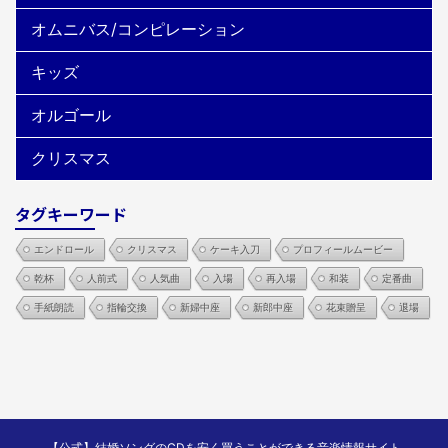
オムニバス/コンピレーション
キッズ
オルゴール
クリスマス
タグキーワード
エンドロール
クリスマス
ケーキ入刀
プロフィールムービー
乾杯
人前式
人気曲
入場
再入場
和装
定番曲
手紙朗読
指輪交換
新婦中座
新郎中座
花束贈呈
退場
【公式】結婚ソングのCDを安く買うことができる音楽情報サイト