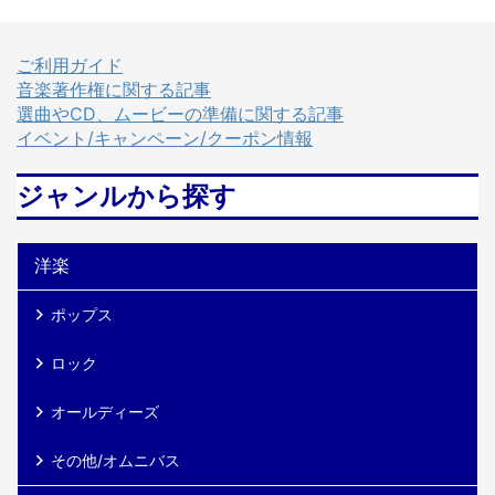
Yahoo!ショッピング HMV
TOWER RECORDS Book Off
TOWER RECORDS Book Off
メルカリ この楽曲は
メルカリ この楽曲はISUM（一
ISUM（一般社団法人音楽特定
ご利用ガイド
般社団法人音楽特定利用促進
利用促進機構）登録楽曲 で
音楽著作権に関する記事
機構）登録楽曲です。
す。 provided by Wedding
選曲やCD、ムービーの準備に関する記事
provided by Wedding Sound
Sound ここがポイント 「ラ
イベント/キャンペーン/クーポン情報
アーティストについて サザン
ブ・ストーリーは突然に」は
オールスターズは、1978年に
1991年、フジテレビ系月9ドラ
ジャンルから探す
デビューした日本のロックバ
マ『東京ラブストーリー』の
ンドで、リーダーでありボー
主題歌として社会現象的ヒッ
カルを務める桑田佳祐を中心
トを記録しました。オリコン1
洋楽
に結成されました。神奈川県
位、累計258万枚を超えるセー
茅ヶ崎を拠点に活動 ...
ルスを達成し、小 ...
ポップス
ロック
オールディーズ
その他/オムニバス