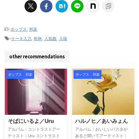
-
ポップス
,
邦楽
-
ケーキ入刀
,
乾杯
,
人気曲
,
入場
other recommendations
ポップス
邦楽
ポップス
邦楽
そばにいるよ／Uru
ハルノヒ／あいみょん
アルバム：コントラストアー
アルバム：おいしいパスタが
ティスト：Uru コントラスト
あると聞いてアーティスト：