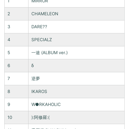
1
MIRROR
2
CHAMELEON
3
DARE??
4
SPECIALZ
5
一途 (ALBUM ver.)
6
δ
7
逆夢
8
IKAROS
9
W●RKAHOLIC
10
):阿修羅:(