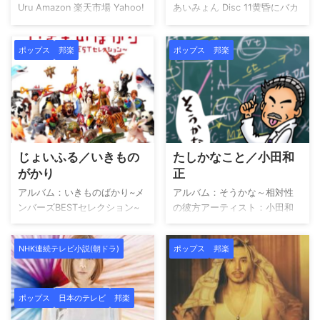
Uru Amazon 楽天市場 Yahoo!
あいみょん Disc 11黄昏にバカ
ショッピング HMV TOWER
話をしたあの日を思い出す時
RECORDS Book Off メルカリ
を2ハルノヒ3シガレット4さよ
ポップス
邦楽
ポップス
邦楽
この楽曲は ISUM（一般社団法
ならの今日に5朝陽6裸の心7マ
人音楽特定利用促進機構）登
シマロ8空の青さを知る人よ9
録楽曲 です。 provided by
真夏の夜の匂いがする10ポプ
Wedding Sound アーティスト
リの葉11チカ12そんな風に生
について URU（ウル）は、
きてる Disc 2風とリボン -
2013年にYouTubeチャンネル
POTATO STUDIO, June,
を開設し、歌唱・演奏・編
2020-1ふたりの世界2愛を伝
じょいふる／いきもの
たしかなこと／小田和
曲・映像制作まですべてを一
えたいだとか3サラバ4二人だ
がかり
正
人で手がけるスタイルで注目
けの国5ハッピー6葵7ハルノヒ
を集めました。デビュー前か
8裸の心9マリーゴールド10青
アルバム：いきものばかり~メ
アルバム：そうかな～相対性
ら総再生回数4,400万回 ...
春と青春と青春 通常盤・限定
ンバーズBESTセレクション~
の彼方アーティスト：小田和
盤・初回限定盤などによって
アーティスト：いきものがか
正 そうかな～相対性の彼方 小
...
り いきものばかり~メンバーズ
田和正 Amazon 楽天市場
NHK連続テレビ小説(朝ドラ)
ポップス
邦楽
BESTセレクション~ いきもの
Yahoo!ショッピング HMV
がかり Amazon 楽天市場
TOWER RECORDS Book Off
Yahoo!ショッピング HMV
メルカリ この楽曲は
TOWER RECORDS Book Off
ISUM（一般社団法人音楽特定
ポップス
日本のテレビ
邦楽
メルカリ この楽曲は
利用促進機構）登録楽曲 で