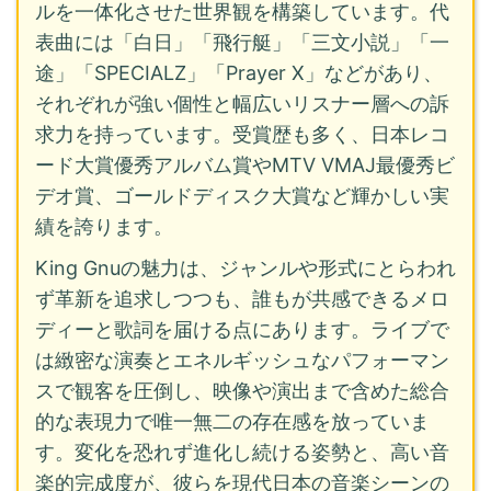
ルを一体化させた世界観を構築しています。代
表曲には「白日」「飛行艇」「三文小説」「一
途」「SPECIALZ」「Prayer X」などがあり、
それぞれが強い個性と幅広いリスナー層への訴
求力を持っています。受賞歴も多く、日本レコ
ード大賞優秀アルバム賞やMTV VMAJ最優秀ビ
デオ賞、ゴールドディスク大賞など輝かしい実
績を誇ります。
King Gnuの魅力は、ジャンルや形式にとらわれ
ず革新を追求しつつも、誰もが共感できるメロ
ディーと歌詞を届ける点にあります。ライブで
は緻密な演奏とエネルギッシュなパフォーマン
スで観客を圧倒し、映像や演出まで含めた総合
的な表現力で唯一無二の存在感を放っていま
す。変化を恐れず進化し続ける姿勢と、高い音
楽的完成度が、彼らを現代日本の音楽シーンの