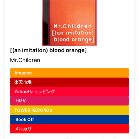
[(an imitation) blood orange]
Mr.Children
Amazon
楽天市場
Yahoo!ショッピング
HMV
TOWER RECORDS
Book Off
メルカリ