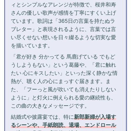
ィとシンプルなアレンジが特徴で、桜井和寿
さんの優しい歌声が感情を丁寧にすくい上げ
ています。歌詞は「365日の言葉を持たぬラ
ブレター」と表現されるように、言葉では言
い尽くせない想いを日々綴るような切実な愛
を描いています。
「君が好き 分かってる 馬鹿げている でもど
うしようもない」という葛藤や、「君に触れ
たい 心にキスしたい」といった深く静かな情
熱が、聴く人の心にまっすぐ届きます。ま
た、「フーっと風が吹いても消えたりしない
ように」と灯火に例えられる愛の継続性も、
この曲の大きなメッセージです。
結婚式や披露宴では、特に
新郎新婦が入場す
るシーンや、手紙朗読、退場、エンドロール