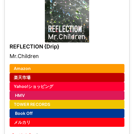
REFLECTION {Drip}
Mr.Children
Amazon
楽天市場
Yahoo!ショッピング
HMV
TOWER RECORDS
Book Off
メルカリ