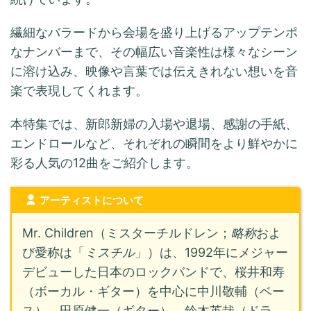
繊細なバラードから会場を盛り上げるアップテンポ
なナンバーまで、その幅広い音楽性は様々なシーン
に溶け込み、映像や言葉では伝えきれない想いを音
楽で表現してくれます。
本特集では、新郎新婦の入場や退場、感謝の手紙、
エンドロールなど、それぞれの瞬間をより鮮やかに
彩る人気の12曲をご紹介します。
アーティストについて
Mr. Children（ミスターチルドレン；
略称
およ
び愛称は「
ミスチル
」）は、1992年にメジャー
デビューした日本のロックバンドで、桜井和寿
（ボーカル・ギター）を中心に中川敬輔（ベー
ス）、田原健一（ギター）、鈴木英哉（ドラ