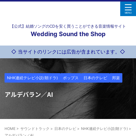
【公式】結婚ソングのCDを安く買うことができる音楽情報サイト
Wedding Sound the Shop
◇ 当サイトのリンクには広告が含まれています。◇
NHK連続テレビ小説(朝ドラ)
ポップス
日本のテレビ
邦楽
アルデバラン／AI
HOME
>
サウンドトラック
>
日本のテレビ
>
NHK連続テレビ小説(朝ドラ)
>
アルデバラン／AI