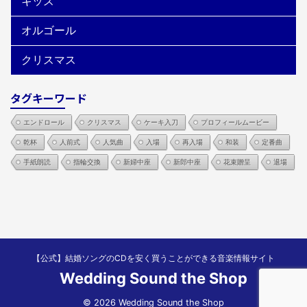
キッズ
オルゴール
クリスマス
タグキーワード
エンドロール
クリスマス
ケーキ入刀
プロフィールムービー
乾杯
人前式
人気曲
入場
再入場
和装
定番曲
手紙朗読
指輪交換
新婦中座
新郎中座
花束贈呈
退場
【公式】結婚ソングのCDを安く買うことができる音楽情報サイト
Wedding Sound the Shop
© 2026 Wedding Sound the Shop