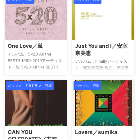
LOVER6w/u7ユメノムコウ
TOWER RECORDS Book Off
8One Love9ウツクシキモノ
メルカリ この楽曲は
10Letter In The Sky feat.The
ISUM（一般社団法人音楽特定
Jacksons 通常盤・限定盤・初
利用促進機構）登録楽曲 で
回限定盤などによって収録
す。 provided by Wedding
曲、曲順が異なる場合があり
Sound ここがポイント 「ラ
ます。購入の際には収録曲の
ブ・ストーリーは突然に」は
One Love／嵐
Just You and I／安室
確認をされてください。 この
1991年、フジテレビ系月9ドラ
奈美恵
アルバムから他のおすすめ曲
マ『東京ラブストーリー』の
アルバム：5×20 All the
主題歌として社会現象的ヒッ
BEST!! 1999-2019アーティス
アルバム：Finallyアーティス
トを記録しました。オリコン1
ト：嵐 5×20 All the BEST!!
ト：安室奈美恵 現在、安室奈
位、累計258万枚を超えるセー
1999-2019 嵐 Amazon 楽天市
美恵の楽曲はSpotifyはじめサ
ルスを達成し、小 ...
場 Yahoo!ショッピング HMV
ブスクリクションでの配信が
ポップス
月9ドラマ
邦楽
ポップス
邦楽
TOWER RECORDS Book Off
停止されていて視聴すること
メルカリ この楽曲は
ができません。ご了承くださ
ISUM（一般社団法人音楽特定
い。 Finally 安室奈美恵
利用促進機構）登録楽曲 で
Amazon 楽天市場 Yahoo!ショ
す。 provided by Wedding
ッピング HMV TOWER
Sound アーティストについて
RECORDS Book Off メルカリ
嵐（あらし）は、日本の男性
アーティストについて 安室奈
CAN YOU
Lovers／sumika
アイドルグループで、1999年
美恵は1977年沖縄県生まれ。
にジャニーズ事務所からデビ