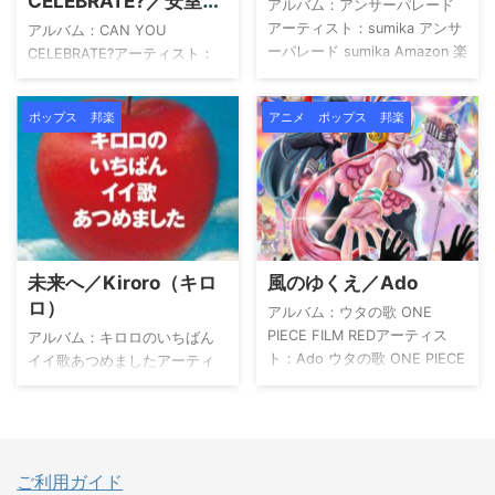
CELEBRATE?／安室奈
沖縄アクターズスクールで才
アルバム：アンサーパレード
美恵
ューしました。メ ...
能を磨き、SUPER MONKEY'S
アーティスト：sumika アンサ
アルバム：CAN YOU
を経て1990年代半ばにソロと
ーパレード sumika Amazon 楽
CELEBRATE?アーティスト：
して大ブレイクしました。小
天市場 Yahoo!ショッピング
安室奈美恵 現在、安室奈美恵
室哲哉プロ ...
HMV TOWER RECORDS Book
の楽曲はSpotifyはじめサブス
ポップス
邦楽
アニメ
ポップス
邦楽
Off メルカリ この楽曲は
クリクションでの配信が停止
ISUM（一般社団法人音楽特定
されていて視聴することがで
利用促進機構）登録楽曲 で
きません。ご了承ください。
す。 provided by Wedding
181920 安室奈美恵 Amazon
Sound アーティストについて
楽天市場 Yahoo!ショッピング
sumika（スミカ）は、2013年
HMV TOWER RECORDS Book
に結成された日本のロックバ
Off メルカリ この楽曲は
未来へ／Kiroro（キロ
風のゆくえ／Ado
ンドで、「誰にとっても住処
ISUM（一般社団法人音楽特定
ロ）
のような場所になってほし
利用促進機構）登録楽曲 で
アルバム：ウタの歌 ONE
い」という想いをバンド名に
す。 provided by Wedding
PIECE FILM REDアーティス
アルバム：キロロのいちばん
込めて活動をスタートしま ...
Sound アーティストについて
ト：Ado ウタの歌 ONE PIECE
イイ歌あつめましたアーティ
安室奈美恵は1977 ...
FILM RED Ado Amazon 楽天
スト：Kiroro（キロロ） キロ
市場 Yahoo!ショッピング
ロのいちばんイイ歌あつめま
HMV TOWER RECORDS Book
した Kiroro Amazon 楽天市場
Off メルカリ この楽曲は
Yahoo!ショッピング HMV
ISUM（一般社団法人音楽特定
TOWER RECORDS Book Off
ご利用ガイド