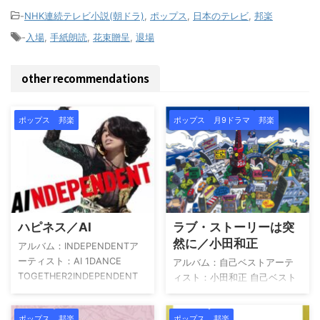
-
NHK連続テレビ小説(朝ドラ)
,
ポップス
,
日本のテレビ
,
邦楽
-
入場
,
手紙朗読
,
花束贈呈
,
退場
other recommendations
ポップス
邦楽
ポップス
月9ドラマ
邦楽
ハピネス／AI
ラブ・ストーリーは突
然に／小田和正
アルバム：INDEPENDENTア
ーティスト：AI 1DANCE
アルバム：自己ベストアーテ
TOGETHER2INDEPENDENT
ィスト：小田和正 自己ベスト
WOMAN3ハピネス4アンバラ
小田和正 Amazon 楽天市場
ンス5FUTURISTIC
Yahoo!ショッピング HMV
ポップス
邦楽
ポップス
邦楽