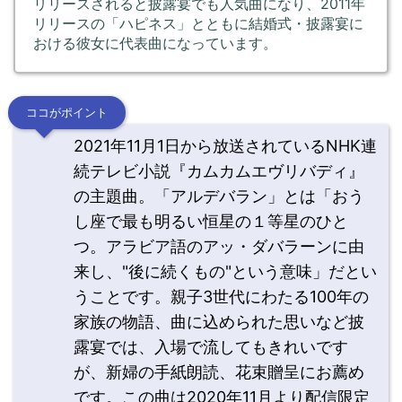
リリースされると披露宴でも人気曲になり、2011年
リリースの「ハピネス」とともに結婚式・披露宴に
おける彼女に代表曲になっています。
ココがポイント
2021年11月1日から放送されているNHK連
続テレビ小説『カムカムエヴリバディ』
の主題曲。「アルデバラン」とは「おう
し座で最も明るい恒星の１等星のひと
つ。アラビア語のアッ・ダバラーンに由
来し、"後に続くもの"という意味」だとい
うことです。親子3世代にわたる100年の
家族の物語、曲に込められた思いなど披
露宴では、入場で流してもきれいです
が、新婦の手紙朗読、花束贈呈にお薦め
です。この曲は2020年11月より配信限定